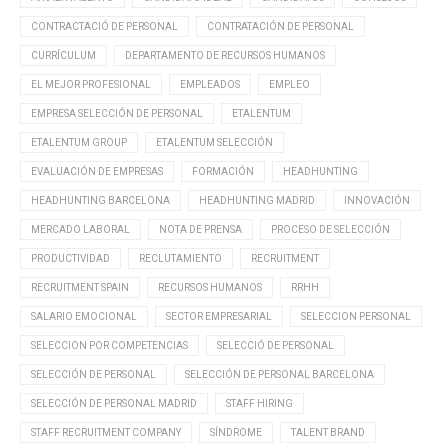
CONTRACTACIÓ DE PERSONAL
CONTRATACIÓN DE PERSONAL
CURRÍCULUM
DEPARTAMENTO DE RECURSOS HUMANOS
EL MEJOR PROFESIONAL
EMPLEADOS
EMPLEO
EMPRESA SELECCIÓN DE PERSONAL
ETALENTUM
ETALENTUM GROUP
ETALENTUM SELECCIÓN
EVALUACIÓN DE EMPRESAS
FORMACIÓN
HEADHUNTING
HEADHUNTING BARCELONA
HEADHUNTING MADRID
INNOVACIÓN
MERCADO LABORAL
NOTA DE PRENSA
PROCESO DE SELECCIÓN
PRODUCTIVIDAD
RECLUTAMIENTO
RECRUITMENT
RECRUITMENT SPAIN
RECURSOS HUMANOS
RRHH
SALARIO EMOCIONAL
SECTOR EMPRESARIAL
SELECCION PERSONAL
SELECCION POR COMPETENCIAS
SELECCIÓ DE PERSONAL
SELECCIÓN DE PERSONAL
SELECCIÓN DE PERSONAL BARCELONA
SELECCIÓN DE PERSONAL MADRID
STAFF HIRING
STAFF RECRUITMENT COMPANY
SÍNDROME
TALENT BRAND