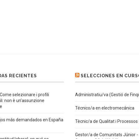
AS RECIENTES
SELECCIONES EN CURS
 Come selezionare i profili
Administratiu/va (Gestió de Finq
ali: non è un’assunzione
e
Técnico/a en electromecánica
ajos más demandados en España
Tècnic/a de Qualitat i Processos
Gestor/a de Comunitats Júnior - 
 aptitud laboral: en qué se