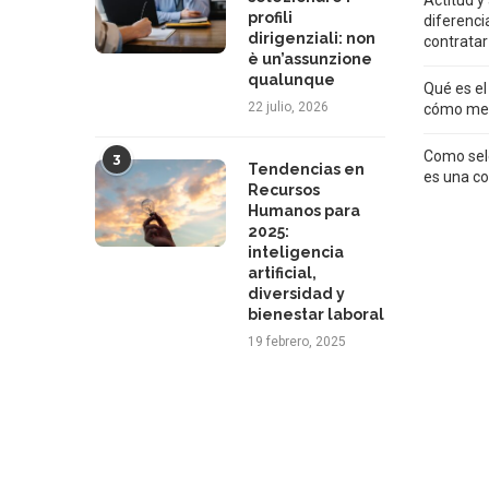
profili
diferenci
dirigenziali: non
contratar
è un’assunzione
qualunque
Qué es el
22 julio, 2026
cómo med
Como sele
3
Tendencias en
es una co
Recursos
Humanos para
2025:
inteligencia
artificial,
diversidad y
bienestar laboral
19 febrero, 2025