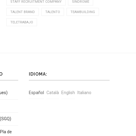
STAFF RECRUITMENT COMPANY
SÍNDROME
TALENT BRAND
TALENTO
TEAMBUILDING
TELETRABAJO
O
IDIOMA:
ues)
Español
Català
English
Italiano
 (SGQ)
Pla de