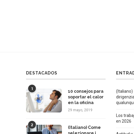
DESTACADOS
ENTRAD
1
10 consejos para
(Italiano)
soportar el calor
dirigenzi
en la oficina
qualunqu
29 mayo, 2019
Los trab
en 2026
2
(Italiano) Come
selezionare i
Actitud y