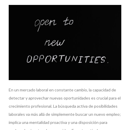
En un mercado laboral en constante cambio, la capacidad de
detectar y aprovechar nuevas oportunidades es crucial para el
crecimiento profesional. La búsqueda activa de posibilidades
laborales va más allá de simplemente buscar un nuevo empleo;
implica una mentalidad proactiva y una disposición para