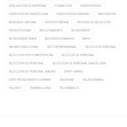
EVALUACIÓN DE EMPRESAS
FORMACIÓN
HEADHUNTING
HEADHUNTING BARCELONA
HEADHUNTING MADRID
INNOVACIÓN
MERCADO LABORAL
NOTA DE PRENSA
PROCESO DE SELECCIÓN
PRODUCTIVIDAD
RECLUTAMIENTO
RECRUITMENT
RECRUITMENT SPAIN
RECURSOS HUMANOS
RRHH
SALARIO EMOCIONAL
SECTOR EMPRESARIAL
SELECCION PERSONAL
SELECCION POR COMPETENCIAS
SELECCIÓ DE PERSONAL
SELECCIÓN DE PERSONAL
SELECCIÓN DE PERSONAL BARCELONA
SELECCIÓN DE PERSONAL MADRID
STAFF HIRING
STAFF RECRUITMENT COMPANY
SÍNDROME
TALENT BRAND
TALENTO
TEAMBUILDING
TELETRABAJO