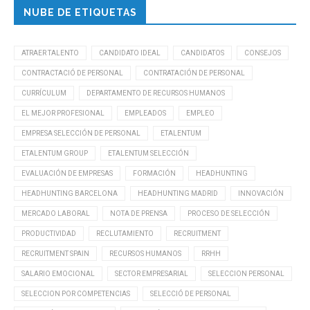
NUBE DE ETIQUETAS
ATRAER TALENTO
CANDIDATO IDEAL
CANDIDATOS
CONSEJOS
CONTRACTACIÓ DE PERSONAL
CONTRATACIÓN DE PERSONAL
CURRÍCULUM
DEPARTAMENTO DE RECURSOS HUMANOS
EL MEJOR PROFESIONAL
EMPLEADOS
EMPLEO
EMPRESA SELECCIÓN DE PERSONAL
ETALENTUM
ETALENTUM GROUP
ETALENTUM SELECCIÓN
EVALUACIÓN DE EMPRESAS
FORMACIÓN
HEADHUNTING
HEADHUNTING BARCELONA
HEADHUNTING MADRID
INNOVACIÓN
MERCADO LABORAL
NOTA DE PRENSA
PROCESO DE SELECCIÓN
PRODUCTIVIDAD
RECLUTAMIENTO
RECRUITMENT
RECRUITMENT SPAIN
RECURSOS HUMANOS
RRHH
SALARIO EMOCIONAL
SECTOR EMPRESARIAL
SELECCION PERSONAL
SELECCION POR COMPETENCIAS
SELECCIÓ DE PERSONAL