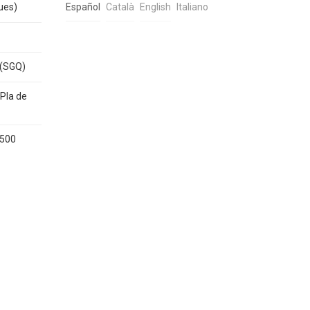
ues)
Español
Català
English
Italiano
 (SGQ)
Pla de
1500