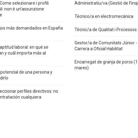
 Come selezionare i profili
Administratiu/va (Gestió de Finq
ali: non è un’assunzione
e
Técnico/a en electromecánica
ajos más demandados en España
Tècnic/a de Qualitat i Processos
Gestor/a de Comunitats Júnior - 
 aptitud laboral: en qué se
Carrera a Oficial Habilitat
an y cuál importa más al
Encarregat de granja de porcs (
mares)
 potencial de una persona y
irlo
ccionar perfiles directivos: no
ntratación cualquiera