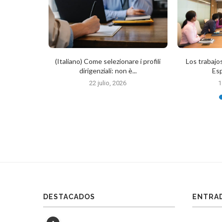
n industria
(Italiano) Come selezionare i profili
Los trabaj
dirigenziali: non è...
Es
6
22 julio, 2026
1
DESTACADOS
ENTRAD