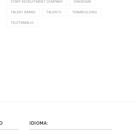
STAFF RECRUITMENT COMPANY
SÍNDROME
TALENT BRAND
TALENTO
TEAMBUILDING
TELETRABAJO
é es el potencial de una persona y...
Como seleccionar perfiles direct
no es una contratación...
10 junio, 2026
10 junio, 2026
O
IDIOMA: