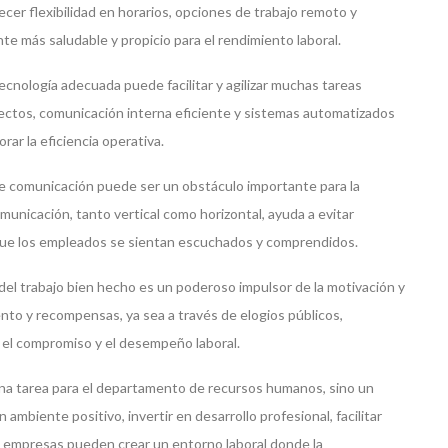
r flexibilidad en horarios, opciones de trabajo remoto y
te más saludable y propicio para el rendimiento laboral.
ecnología adecuada puede facilitar y agilizar muchas tareas
ectos, comunicación interna eficiente y sistemas automatizados
rar la eficiencia operativa.
de comunicación puede ser un obstáculo importante para la
municación, tanto vertical como horizontal, ayuda a evitar
que los empleados se sientan escuchados y comprendidos.
del trabajo bien hecho es un poderoso impulsor de la motivación y
to y recompensas, ya sea a través de elogios públicos,
r el compromiso y el desempeño laboral.
 una tarea para el departamento de recursos humanos, sino un
ambiente positivo, invertir en desarrollo profesional, facilitar
 las empresas pueden crear un entorno laboral donde la