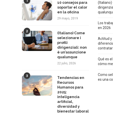
1
10 consejos para
(Italiano)
soportar el calor
dirigenzi
en la oficina
qualunqu
29 mayo, 2019
Los trab
en 2026
2
(Italiano) Come
selezionare i
Actitud y
profili
diferenci
dirigenziali: non
contratar
è un’assunzione
qualunque
Qué es el
22 julio, 2026
cómo med
Como sele
3
Tendencias en
es una co
Recursos
Humanos para
2025:
inteligencia
artificial,
diversidad y
bienestar laboral