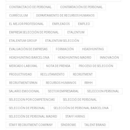
CONTRACTACIÓ DE PERSONAL
CONTRATACIÓN DE PERSONAL
CURRÍCULUM
DEPARTAMENTO DE RECURSOS HUMANOS
EL MEJOR PROFESIONAL
EMPLEADOS
EMPLEO
EMPRESA SELECCIÓN DE PERSONAL
ETALENTUM
ETALENTUM GROUP
ETALENTUM SELECCIÓN
EVALUACIÓN DE EMPRESAS
FORMACIÓN
HEADHUNTING
HEADHUNTING BARCELONA
HEADHUNTING MADRID
INNOVACIÓN
MERCADO LABORAL
NOTA DE PRENSA
PROCESO DE SELECCIÓN
PRODUCTIVIDAD
RECLUTAMIENTO
RECRUITMENT
RECRUITMENT SPAIN
RECURSOS HUMANOS
RRHH
SALARIO EMOCIONAL
SECTOR EMPRESARIAL
SELECCION PERSONAL
SELECCION POR COMPETENCIAS
SELECCIÓ DE PERSONAL
SELECCIÓN DE PERSONAL
SELECCIÓN DE PERSONAL BARCELONA
SELECCIÓN DE PERSONAL MADRID
STAFF HIRING
STAFF RECRUITMENT COMPANY
SÍNDROME
TALENT BRAND