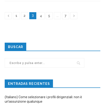
1
2
3
4
5
…
7
BUSCAR
ENTRADAS RECIENTES
(Italiano) Come selezionare i profili dirigenziali: non è
un’assunzione qualunque