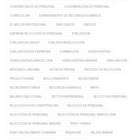
CONTRACTACIÓ DE PERSONAL
CONTRATACIÓN DE PERSONAL
CURRÍCULUM
DEPARTAMENTO DE RECURSOS HUMANOS
EL MEJOR PROFESIONAL
EMPLEADOS
EMPLEO
EMPRESA SELECCIÓN DE PERSONAL
ETALENTUM
ETALENTUM GROUP
ETALENTUM SELECCIÓN
EVALUACIÓN DE EMPRESAS
FORMACIÓN
HEADHUNTING
HEADHUNTING BARCELONA
HEADHUNTING MADRID
INNOVACIÓN
MERCADO LABORAL
NOTA DE PRENSA
PROCESO DE SELECCIÓN
PRODUCTIVIDAD
RECLUTAMIENTO
RECRUITMENT
RECRUITMENT SPAIN
RECURSOS HUMANOS
RRHH
SALARIO EMOCIONAL
SECTOR EMPRESARIAL
SELECCION PERSONAL
SELECCION POR COMPETENCIAS
SELECCIÓ DE PERSONAL
SELECCIÓN DE PERSONAL
SELECCIÓN DE PERSONAL BARCELONA
SELECCIÓN DE PERSONAL MADRID
STAFF HIRING
STAFF RECRUITMENT COMPANY
SÍNDROME
TALENT BRAND