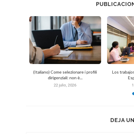
PUBLICACIO
n industria
(Italiano) Come selezionare i profili
Los trabaj
dirigenziali: non è...
Es
6
22 julio, 2026
1
DEJA U