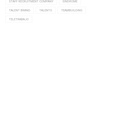
STAFF RECRUITMENT COMPANY
SÍNDROME
TALENT BRAND
TALENTO
TEAMBUILDING
TELETRABAJO
é es el potencial de una persona y...
Como seleccionar perfiles direct
no es una contratación...
10 junio, 2026
10 junio, 2026