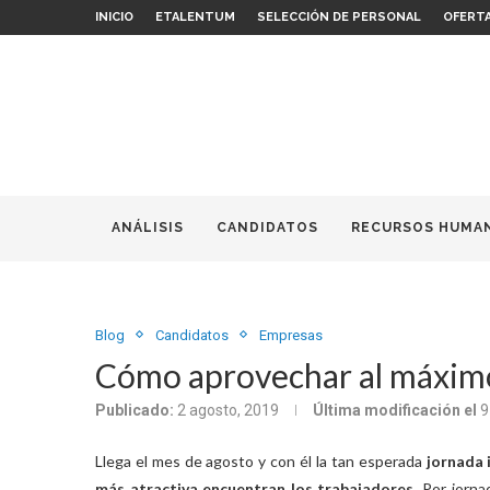
INICIO
ETALENTUM
SELECCIÓN DE PERSONAL
OFERT
ANÁLISIS
CANDIDATOS
RECURSOS HUMA
Blog
Candidatos
Empresas
Cómo aprovechar al máximo 
Publicado:
2 agosto, 2019
Última modificación el
9
Llega el mes de agosto y con él la tan esperada
jornada 
más atractiva encuentran los trabajadores
. Por jorna