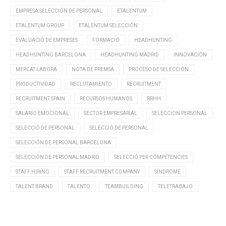
EMPRESA SELECCIÓN DE PERSONAL
ETALENTUM
ETALENTUM GROUP
ETALENTUM SELECCIÓN
EVALUACIÓ DE EMPRESES
FORMACIÓ
HEADHUNTING
HEADHUNTING BARCELONA
HEADHUNTING MADRID
INNOVACIÓN
MERCAT LABORA
NOTA DE PREMSA
PROCESO DE SELECCIÓN
PRODUCTIVIDAD
RECLUTAMIENTO
RECRUITMENT
RECRUITMENT SPAIN
RECURSOS HUMANOS
RRHH
SALARIO EMOCIONAL
SECTOR EMPRESARIAL
SELECCION PERSONAL
SELECCIÓ DE PERSONAL
SELECCIÓ DE PERSONAL
SELECCIÓN DE PERSONAL BARCELONA
SELECCIÓN DE PERSONAL MADRID
SELECCIÓ PER COMPETENCIES
STAFF HIRING
STAFF RECRUITMENT COMPANY
SÍNDROME
TALENT BRAND
TALENTO
TEAMBUILDING
TELETRABAJO