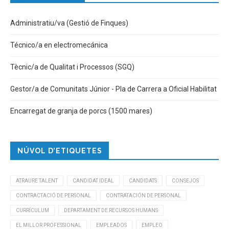
Administratiu/va (Gestió de Finques)
Técnico/a en electromecánica
Tècnic/a de Qualitat i Processos (SGQ)
Gestor/a de Comunitats Júnior - Pla de Carrera a Oficial Habilitat
Encarregat de granja de porcs (1500 mares)
NÚVOL D’ETIQUETES
ATRAURE TALENT
CANDIDAT IDEAL
CANDIDATS
CONSEJOS
CONTRACTACIÓ DE PERSONAL
CONTRATACIÓN DE PERSONAL
CURRÍCULUM
DEPARTAMENT DE RECURSOS HUMANS
EL MILLOR PROFESSIONAL
EMPLEADOS
EMPLEO