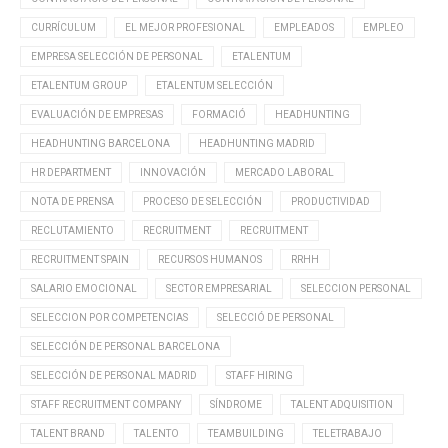
CURRÍCULUM
EL MEJOR PROFESIONAL
EMPLEADOS
EMPLEO
EMPRESA SELECCIÓN DE PERSONAL
ETALENTUM
ETALENTUM GROUP
ETALENTUM SELECCIÓN
EVALUACIÓN DE EMPRESAS
FORMACIÓ
HEADHUNTING
HEADHUNTING BARCELONA
HEADHUNTING MADRID
HR DEPARTMENT
INNOVACIÓN
MERCADO LABORAL
NOTA DE PRENSA
PROCESO DE SELECCIÓN
PRODUCTIVIDAD
RECLUTAMIENTO
RECRUITMENT
RECRUITMENT
RECRUITMENT SPAIN
RECURSOS HUMANOS
RRHH
SALARIO EMOCIONAL
SECTOR EMPRESARIAL
SELECCION PERSONAL
SELECCION POR COMPETENCIAS
SELECCIÓ DE PERSONAL
SELECCIÓN DE PERSONAL BARCELONA
SELECCIÓN DE PERSONAL MADRID
STAFF HIRING
STAFF RECRUITMENT COMPANY
SÍNDROME
TALENT ADQUISITION
TALENT BRAND
TALENTO
TEAMBUILDING
TELETRABAJO