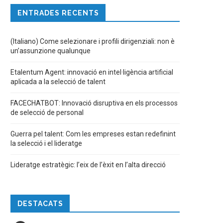
ENTRADES RECENTS
(Italiano) Come selezionare i profili dirigenziali: non è
un’assunzione qualunque
Etalentum Agent: innovació en intel·ligència artificial
aplicada a la selecció de talent
FACECHATBOT: Innovació disruptiva en els processos
de selecció de personal
Guerra pel talent: Com les empreses estan redefinint
la selecció i el lideratge
Lideratge estratègic: l’eix de l’èxit en l’alta direcció
DESTACATS