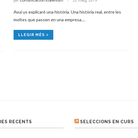
per
Comunicación Etalentum
22 maig, 2019
Avui us explicaré una història. Una història real, entre les
moltes que passen en una empresa.…
LLEGIR MÉS
DES RECENTS
SELECCIONS EN CURS