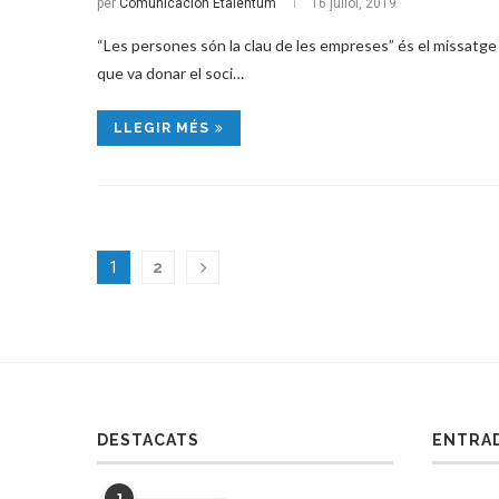
per
Comunicación Etalentum
16 juliol, 2019
“Les persones són la clau de les empreses” és el missatge
que va donar el soci…
LLEGIR MÉS
1
2
DESTACATS
ENTRA
1