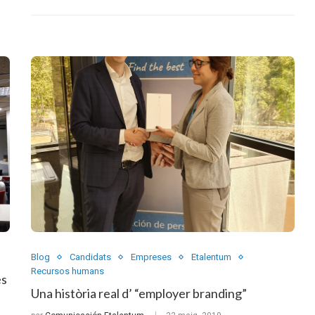
Blog
Candidats
Empreses
Etalentum
Recursos humans
es
Una història real d’ “employer branding”