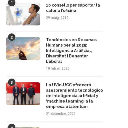
1
10 consells per suportar la
calor a l’oficina
29 maig, 2019
2
Tendències en Recursos
Humans per al 2025:
Intel·ligència Artificial,
Diversitat i Benestar
Laboral
19 febrer, 2025
3
La UVic-UCC ofrecerá
asesoramiento tecnológico
en inteligencia artificial y
‘machine learning’ a la
empresa etalentum
21 setembre, 2021
4