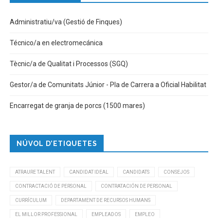
Administratiu/va (Gestió de Finques)
Técnico/a en electromecánica
Tècnic/a de Qualitat i Processos (SGQ)
Gestor/a de Comunitats Júnior - Pla de Carrera a Oficial Habilitat
Encarregat de granja de porcs (1500 mares)
NÚVOL D’ETIQUETES
ATRAURE TALENT
CANDIDAT IDEAL
CANDIDATS
CONSEJOS
CONTRACTACIÓ DE PERSONAL
CONTRATACIÓN DE PERSONAL
CURRÍCULUM
DEPARTAMENT DE RECURSOS HUMANS
EL MILLOR PROFESSIONAL
EMPLEADOS
EMPLEO