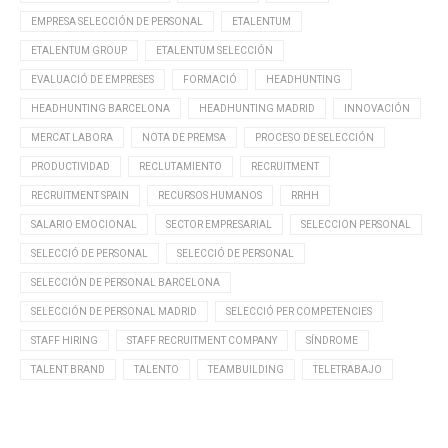
EMPRESA SELECCIÓN DE PERSONAL
ETALENTUM
ETALENTUM GROUP
ETALENTUM SELECCIÓN
EVALUACIÓ DE EMPRESES
FORMACIÓ
HEADHUNTING
HEADHUNTING BARCELONA
HEADHUNTING MADRID
INNOVACIÓN
MERCAT LABORA
NOTA DE PREMSA
PROCESO DE SELECCIÓN
PRODUCTIVIDAD
RECLUTAMIENTO
RECRUITMENT
RECRUITMENT SPAIN
RECURSOS HUMANOS
RRHH
SALARIO EMOCIONAL
SECTOR EMPRESARIAL
SELECCION PERSONAL
SELECCIÓ DE PERSONAL
SELECCIÓ DE PERSONAL
SELECCIÓN DE PERSONAL BARCELONA
SELECCIÓN DE PERSONAL MADRID
SELECCIÓ PER COMPETENCIES
STAFF HIRING
STAFF RECRUITMENT COMPANY
SÍNDROME
TALENT BRAND
TALENTO
TEAMBUILDING
TELETRABAJO