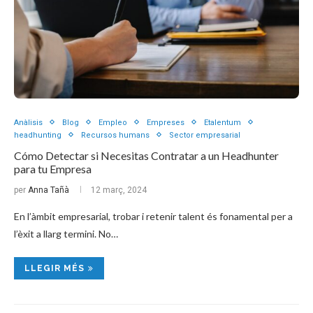
Anàlisis
Blog
Empleo
Empreses
Etalentum
headhunting
Recursos humans
Sector empresarial
Cómo Detectar si Necesitas Contratar a un Headhunter
para tu Empresa
per
Anna Tañà
12 març, 2024
En l’àmbit empresarial, trobar i retenir talent és fonamental per a
l’èxit a llarg termini. No…
LLEGIR MÉS