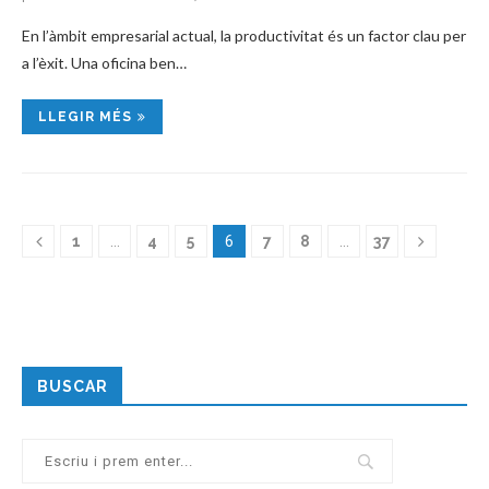
En l’àmbit empresarial actual, la productivitat és un factor clau per
a l’èxit. Una oficina ben…
LLEGIR MÉS
1
…
4
5
6
7
8
…
37
BUSCAR