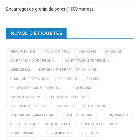
Encarregat de granja de porcs (1500 mares)
NÚVOL D’ETIQUETES
ATRAURE TALENT
CANDIDAT IDEAL
CANDIDATS
CONSEJOS
CONTRACTACIÓ DE PERSONAL
CONTRATACIÓN DE PERSONAL
CURRÍCULUM
DEPARTAMENT DE RECURSOS HUMANS
EL MILLOR PROFESSIONAL
EMPLEADOS
EMPLEO
EMPRESA SELECCIÓN DE PERSONAL
ETALENTUM
ETALENTUM GROUP
ETALENTUM SELECCIÓN
EVALUACIÓ DE EMPRESES
FORMACIÓ
HEADHUNTING
HEADHUNTING BARCELONA
HEADHUNTING MADRID
INNOVACIÓN
MERCAT LABORA
NOTA DE PREMSA
PROCESO DE SELECCIÓN
PRODUCTIVIDAD
RECLUTAMIENTO
RECRUITMENT