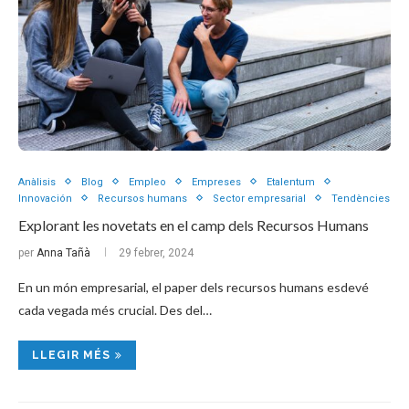
Anàlisis
Blog
Empleo
Empreses
Etalentum
Innovación
Recursos humans
Sector empresarial
Tendències
Explorant les novetats en el camp dels Recursos Humans
per
Anna Tañà
29 febrer, 2024
En un món empresarial, el paper dels recursos humans esdevé
cada vegada més crucial. Des del…
LLEGIR MÉS