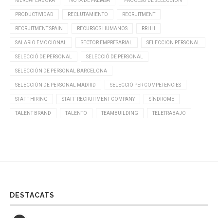
MERCAT LABORA
NOTA DE PREMSA
PROCESO DE SELECCIÓN
PRODUCTIVIDAD
RECLUTAMIENTO
RECRUITMENT
RECRUITMENT SPAIN
RECURSOS HUMANOS
RRHH
SALARIO EMOCIONAL
SECTOR EMPRESARIAL
SELECCION PERSONAL
SELECCIÓ DE PERSONAL
SELECCIÓ DE PERSONAL
SELECCIÓN DE PERSONAL BARCELONA
SELECCIÓN DE PERSONAL MADRID
SELECCIÓ PER COMPETENCIES
STAFF HIRING
STAFF RECRUITMENT COMPANY
SÍNDROME
TALENT BRAND
TALENTO
TEAMBUILDING
TELETRABAJO
DESTACATS