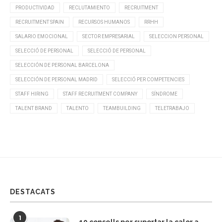
PRODUCTIVIDAD
RECLUTAMIENTO
RECRUITMENT
RECRUITMENT SPAIN
RECURSOS HUMANOS
RRHH
SALARIO EMOCIONAL
SECTOR EMPRESARIAL
SELECCION PERSONAL
SELECCIÓ DE PERSONAL
SELECCIÓ DE PERSONAL
SELECCIÓN DE PERSONAL BARCELONA
SELECCIÓN DE PERSONAL MADRID
SELECCIÓ PER COMPETENCIES
STAFF HIRING
STAFF RECRUITMENT COMPANY
SÍNDROME
TALENT BRAND
TALENTO
TEAMBUILDING
TELETRABAJO
DESTACATS
1
10 consells per suportar la calor a