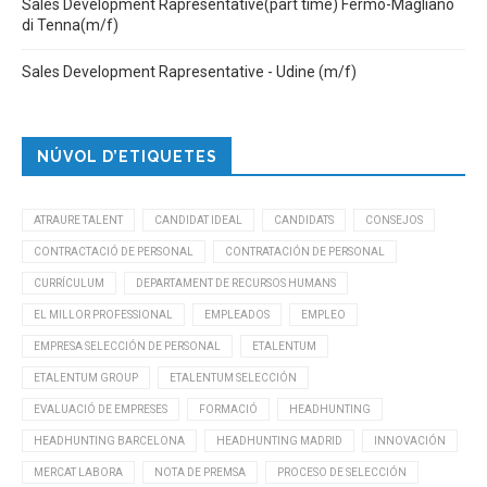
Sales Development Rapresentative(part time) Fermo-Magliano
di Tenna(m/f)
Sales Development Rapresentative - Udine (m/f)
NÚVOL D’ETIQUETES
ATRAURE TALENT
CANDIDAT IDEAL
CANDIDATS
CONSEJOS
CONTRACTACIÓ DE PERSONAL
CONTRATACIÓN DE PERSONAL
CURRÍCULUM
DEPARTAMENT DE RECURSOS HUMANS
EL MILLOR PROFESSIONAL
EMPLEADOS
EMPLEO
EMPRESA SELECCIÓN DE PERSONAL
ETALENTUM
ETALENTUM GROUP
ETALENTUM SELECCIÓN
EVALUACIÓ DE EMPRESES
FORMACIÓ
HEADHUNTING
HEADHUNTING BARCELONA
HEADHUNTING MADRID
INNOVACIÓN
MERCAT LABORA
NOTA DE PREMSA
PROCESO DE SELECCIÓN