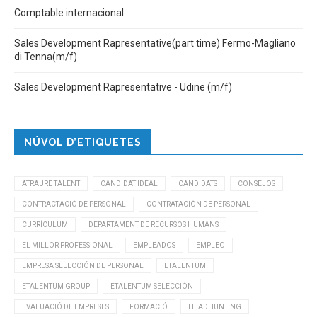
Comptable internacional
Sales Development Rapresentative(part time) Fermo-Magliano
di Tenna(m/f)
Sales Development Rapresentative - Udine (m/f)
NÚVOL D’ETIQUETES
ATRAURE TALENT
CANDIDAT IDEAL
CANDIDATS
CONSEJOS
CONTRACTACIÓ DE PERSONAL
CONTRATACIÓN DE PERSONAL
CURRÍCULUM
DEPARTAMENT DE RECURSOS HUMANS
EL MILLOR PROFESSIONAL
EMPLEADOS
EMPLEO
EMPRESA SELECCIÓN DE PERSONAL
ETALENTUM
ETALENTUM GROUP
ETALENTUM SELECCIÓN
EVALUACIÓ DE EMPRESES
FORMACIÓ
HEADHUNTING