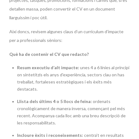
projectes, tasques, promocions, formacions i canvis que, si es
detallen massa, poden convertir el CV en un document
llarguíssim i poc útil.
Així doncs, revisem algunes claus d’un currículum d’impacte
per a professionals sèniors:
Què ha de contenir el CV que redacto?
Resum executiu d’alt impacte:
unes 4 a 6 línies al principi
on sintetitzis els anys d’experiència, sectors clau on has
treballat, fortaleses estratègiques i els èxits més
destacats.
Llista dels últims 4 o 5 llocs de feina:
ordenats
cronològicament de manera inversa, començant pel més
recent. Acompanya cada lloc amb una breu descripció de
les responsabilitats.
Incloure èxits i reconeixements:
centra’t en resultats