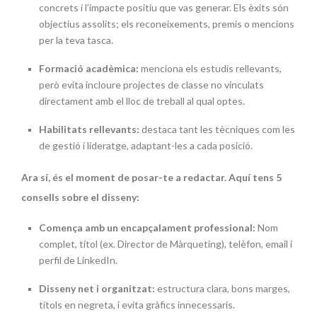
concrets i l’impacte positiu que vas generar. Els èxits són
objectius assolits; els reconeixements, premis o mencions
per la teva tasca.
Formació acadèmica:
menciona els estudis rellevants,
però evita incloure projectes de classe no vinculats
directament amb el lloc de treball al qual optes.
Habilitats rellevants:
destaca tant les tècniques com les
de gestió i lideratge, adaptant-les a cada posició.
Ara sí, és el moment de posar-te a redactar. Aquí tens 5
consells sobre el disseny:
Comença amb un encapçalament professional:
Nom
complet, títol (ex. Director de Màrqueting), telèfon, email i
perfil de LinkedIn.
Disseny net i organitzat:
estructura clara, bons marges,
títols en negreta, i evita gràfics innecessaris.