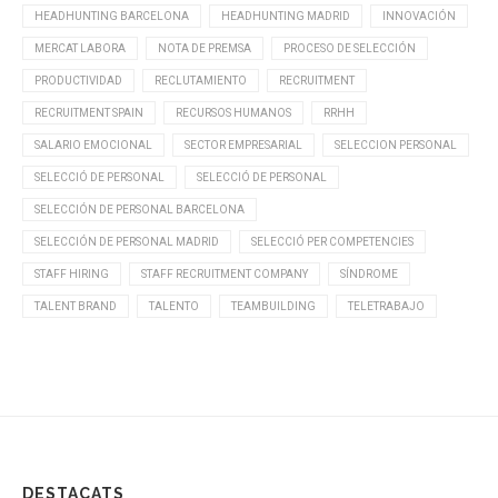
HEADHUNTING BARCELONA
HEADHUNTING MADRID
INNOVACIÓN
MERCAT LABORA
NOTA DE PREMSA
PROCESO DE SELECCIÓN
PRODUCTIVIDAD
RECLUTAMIENTO
RECRUITMENT
RECRUITMENT SPAIN
RECURSOS HUMANOS
RRHH
SALARIO EMOCIONAL
SECTOR EMPRESARIAL
SELECCION PERSONAL
SELECCIÓ DE PERSONAL
SELECCIÓ DE PERSONAL
SELECCIÓN DE PERSONAL BARCELONA
SELECCIÓN DE PERSONAL MADRID
SELECCIÓ PER COMPETENCIES
STAFF HIRING
STAFF RECRUITMENT COMPANY
SÍNDROME
TALENT BRAND
TALENTO
TEAMBUILDING
TELETRABAJO
DESTACATS