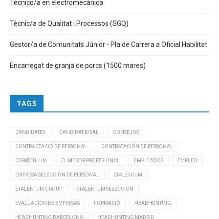
Técnico/a en electromecánica
Tècnic/a de Qualitat i Processos (SGQ)
Gestor/a de Comunitats Júnior - Pla de Carrera a Oficial Habilitat
Encarregat de granja de porcs (1500 mares)
TAGS
CANDIDATES
CANDIDAT IDEAL
CONSEJOS
CONTRACTACIÓ DE PERSONAL
CONTRATACIÓN DE PERSONAL
CURRÍCULUM
EL MEJOR PROFESIONAL
EMPLEADOS
EMPLEO
EMPRESA SELECCIÓN DE PERSONAL
ETALENTUM
ETALENTUM GROUP
ETALENTUM SELECCIÓN
EVALUACIÓN DE EMPRESAS
FORMACIÓ
HEADHUNTING
HEADHUNTING BARCELONA
HEADHUNTING MADRID