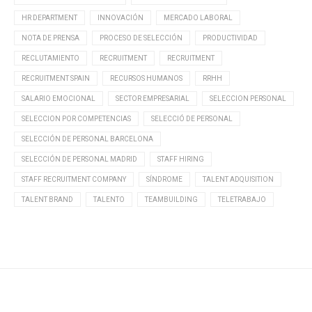
HR DEPARTMENT
INNOVACIÓN
MERCADO LABORAL
NOTA DE PRENSA
PROCESO DE SELECCIÓN
PRODUCTIVIDAD
RECLUTAMIENTO
RECRUITMENT
RECRUITMENT
RECRUITMENT SPAIN
RECURSOS HUMANOS
RRHH
SALARIO EMOCIONAL
SECTOR EMPRESARIAL
SELECCION PERSONAL
SELECCION POR COMPETENCIAS
SELECCIÓ DE PERSONAL
SELECCIÓN DE PERSONAL BARCELONA
SELECCIÓN DE PERSONAL MADRID
STAFF HIRING
STAFF RECRUITMENT COMPANY
SÍNDROME
TALENT ADQUISITION
TALENT BRAND
TALENTO
TEAMBUILDING
TELETRABAJO