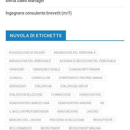
Iberia Sales Manager
Ingegnere consulente brevetti (m/f)
NUVOLA DI ETICHETTE
ACQUISIZIONE DI TALENTI
ASSUNZIONE DEL PERSONALE
ASSUNZIONE DEL PERSONALE
AZIENDA DI SELEZIONE DEL PERSONALE
CANDIDATI
CANDIDATO IDEALE
COMUNICATO STAMPA
CONSIGLI
CURRICULUM
DIPARTIMENTO RISORSE UMANE
DIPENDENTI
ETALENTUM
ETALENTUM GROUP
ETALENTUM SELEZIONE
FORMAZIONE
HEADHUNTING
HEADHUNTING BARCELONA
HEADHUNTING MADRID
HR
IL MIGLIOR PROFESSIONISTA
INNOVAZIONE
LAVORO
MERCATO DEL LAVORO
PROCESSO DI SELEZIONE
PRODUTTIVITÀ
RECLUTAMENTO
RECRUITMENT
RECRUITMENT SPAGNA