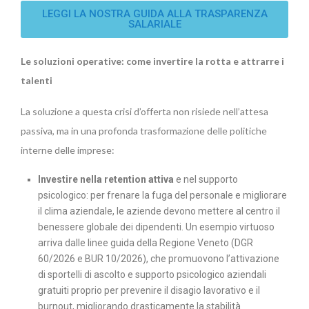
LEGGI LA NOSTRA GUIDA ALLA TRASPARENZA
SALARIALE
Le soluzioni operative: come invertire la rotta e attrarre i
talenti
La soluzione a questa crisi d’offerta non risiede nell’attesa
passiva, ma in una profonda trasformazione delle politiche
interne delle imprese:
Investire nella retention attiva
e nel supporto
psicologico: per frenare la fuga del personale e migliorare
il clima aziendale, le aziende devono mettere al centro il
benessere globale dei dipendenti. Un esempio virtuoso
arriva dalle linee guida della Regione Veneto (DGR
60/2026 e BUR 10/2026), che promuovono l’attivazione
di sportelli di ascolto e supporto psicologico aziendali
gratuiti proprio per prevenire il disagio lavorativo e il
burnout, migliorando drasticamente la stabilità