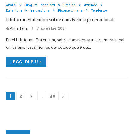
Analisi
Blog
candidati
Empleo
Aziende
Etalentum
innovazione
Risorse Umane
Tendenze
II Informe Etalentum sobre convivencia generacional
di
Anna Tañà
7 novembre, 2024
En el II Informe Etalentum, sobre convivencia intergeneracional
en las empresas, hemos detectado que 9 de…
LEGGI DI PIÙ
1
2
3
…
40