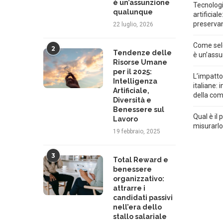
è un’assunzione
Tecnologi
qualunque
artificial
preservan
22 luglio, 2026
Come selez
2
Tendenze delle
è un’ass
Risorse Umane
per il 2025:
L’impatto
Intelligenza
italiane:
Artificiale,
della com
Diversità e
Benessere sul
Qual è il
Lavoro
misurarl
19 febbraio, 2025
3
Total Reward e
benessere
organizzativo:
attrarre i
candidati passivi
nell’era dello
stallo salariale