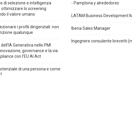
e di selezione e intelligenza
- Pamplona y alrededores
e: ottimizzare lo screening
do il valore umano
LATAM Business Development 
ionare i profili dirigenziali: non
Iberia Sales Manager
unzione qualunque
Ingegnere consulente brevetti (
 dell’IA Generativa nelle PMI
 innovazione, governance e la via
pliance con l’EU AI Act
 potenziale di una persona e come
o?