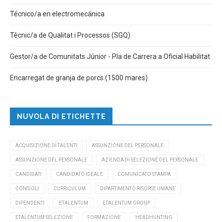
Técnico/a en electromecánica
Tècnic/a de Qualitat i Processos (SGQ)
Gestor/a de Comunitats Júnior - Pla de Carrera a Oficial Habilitat
Encarregat de granja de porcs (1500 mares)
NUVOLA DI ETICHETTE
ACQUISIZIONE DI TALENTI
ASSUNZIONE DEL PERSONALE
ASSUNZIONE DEL PERSONALE
AZIENDA DI SELEZIONE DEL PERSONALE
CANDIDATI
CANDIDATO IDEALE
COMUNICATO STAMPA
CONSIGLI
CURRICULUM
DIPARTIMENTO RISORSE UMANE
DIPENDENTI
ETALENTUM
ETALENTUM GROUP
ETALENTUM SELEZIONE
FORMAZIONE
HEADHUNTING