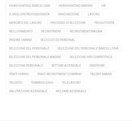
HEADHUNTING BARCELONA
HEADHUNTING MADRID
HR
IL MIGLIOR PROFESSIONISTA
INNOVAZIONE
LAVORO
MERCATO DEL LAVORO
PROCESSO DI SELEZIONE
PRODUTTIVITÀ
RECLUTAMENTO
RECRUITMENT
RECRUITMENT SPAGNA
RISORSE UMANE
SELECCIÓ DE PERSONAL
SELEZIONE DEL PERSONALE
SELEZIONE DEL PERSONALE BARCELLONA
SELEZIONE DEL PERSONALE MADRID
SELEZIONE PER COMPETENZE
SELEZIONE PERSONALE
SETTORE AZIENDALE
SINDROME
STAFF HIRING
STAFF RECRUITMENT COMPANY
TALENT BRAND
TALENTO
TEAMBUILDING
TELELAVORO
VALUTAZIONE AZIENDALE
WELFARE AZIENDALE