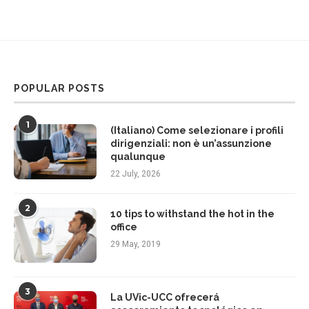
POPULAR POSTS
1
(Italiano) Come selezionare i profili
dirigenziali: non è un’assunzione
qualunque
22 July, 2026
2
10 tips to withstand the hot in the
office
29 May, 2019
3
La UVic-UCC ofrecerá