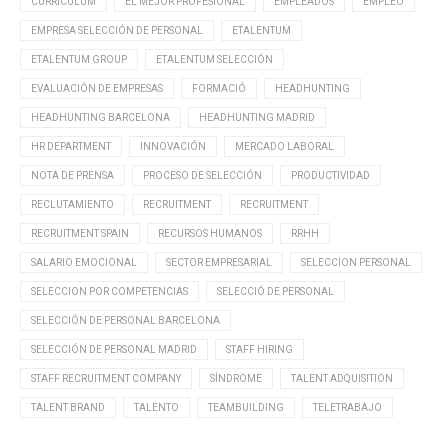
CURRÍCULUM
EL MEJOR PROFESIONAL
EMPLEADOS
EMPLEO
EMPRESA SELECCIÓN DE PERSONAL
ETALENTUM
ETALENTUM GROUP
ETALENTUM SELECCIÓN
EVALUACIÓN DE EMPRESAS
FORMACIÓ
HEADHUNTING
HEADHUNTING BARCELONA
HEADHUNTING MADRID
HR DEPARTMENT
INNOVACIÓN
MERCADO LABORAL
NOTA DE PRENSA
PROCESO DE SELECCIÓN
PRODUCTIVIDAD
RECLUTAMIENTO
RECRUITMENT
RECRUITMENT
RECRUITMENT SPAIN
RECURSOS HUMANOS
RRHH
SALARIO EMOCIONAL
SECTOR EMPRESARIAL
SELECCION PERSONAL
SELECCION POR COMPETENCIAS
SELECCIÓ DE PERSONAL
SELECCIÓN DE PERSONAL BARCELONA
SELECCIÓN DE PERSONAL MADRID
STAFF HIRING
STAFF RECRUITMENT COMPANY
SÍNDROME
TALENT ADQUISITION
TALENT BRAND
TALENTO
TEAMBUILDING
TELETRABAJO