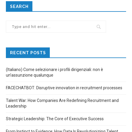
SEARCH
RECENT POSTS
(Italiano) Come selezionare i profili dirigenziali: non è
un’assunzione qualunque
FACECHATBOT: Disruptive innovation in recruitment processes
Talent War: How Companies Are Redefining Recruitment and
Leadership
Strategic Leadership: The Core of Executive Success
From Instinct to Evidence: How Data Is Revolutionizing Talent