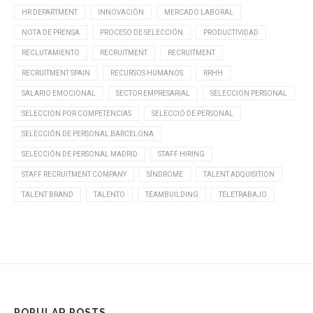
HR DEPARTMENT
INNOVACIÓN
MERCADO LABORAL
NOTA DE PRENSA
PROCESO DE SELECCIÓN
PRODUCTIVIDAD
RECLUTAMIENTO
RECRUITMENT
RECRUITMENT
RECRUITMENT SPAIN
RECURSOS HUMANOS
RRHH
SALARIO EMOCIONAL
SECTOR EMPRESARIAL
SELECCION PERSONAL
SELECCION POR COMPETENCIAS
SELECCIÓ DE PERSONAL
SELECCIÓN DE PERSONAL BARCELONA
SELECCIÓN DE PERSONAL MADRID
STAFF HIRING
STAFF RECRUITMENT COMPANY
SÍNDROME
TALENT ADQUISITION
TALENT BRAND
TALENTO
TEAMBUILDING
TELETRABAJO
POPULAR POSTS