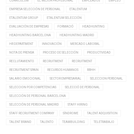
CURRÍCULUM
EL MEJOR PROFESIONAL
EMPLEADOS
EMPLEO
EMPRESA SELECCIÓN DE PERSONAL
ETALENTUM
ETALENTUM GROUP
ETALENTUM SELECCIÓN
EVALUACIÓN DE EMPRESAS
FORMACIÓ
HEADHUNTING
HEADHUNTING BARCELONA
HEADHUNTING MADRID
HR DEPARTMENT
INNOVACIÓN
MERCADO LABORAL
NOTA DE PRENSA
PROCESO DE SELECCIÓN
PRODUCTIVIDAD
RECLUTAMIENTO
RECRUITMENT
RECRUITMENT
RECRUITMENT SPAIN
RECURSOS HUMANOS
RRHH
SALARIO EMOCIONAL
SECTOR EMPRESARIAL
SELECCION PERSONAL
SELECCION POR COMPETENCIAS
SELECCIÓ DE PERSONAL
SELECCIÓN DE PERSONAL BARCELONA
SELECCIÓN DE PERSONAL MADRID
STAFF HIRING
STAFF RECRUITMENT COMPANY
SÍNDROME
TALENT ADQUISITION
TALENT BRAND
TALENTO
TEAMBUILDING
TELETRABAJO