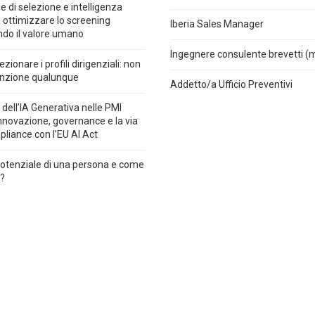
e di selezione e intelligenza
e: ottimizzare lo screening
Iberia Sales Manager
do il valore umano
Ingegnere consulente brevetti (
ionare i profili dirigenziali: non
unzione qualunque
Addetto/a Ufficio Preventivi
 dell’IA Generativa nelle PMI
 innovazione, governance e la via
pliance con l’EU AI Act
 potenziale di una persona e come
o?