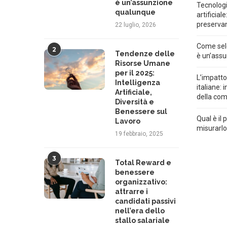
è un’assunzione
Tecnologi
qualunque
artificial
preservan
22 luglio, 2026
Come selez
2
Tendenze delle
è un’ass
Risorse Umane
per il 2025:
L’impatto
Intelligenza
italiane:
Artificiale,
della com
Diversità e
Benessere sul
Qual è il
Lavoro
misurarl
19 febbraio, 2025
3
Total Reward e
benessere
organizzativo:
attrarre i
candidati passivi
nell’era dello
stallo salariale