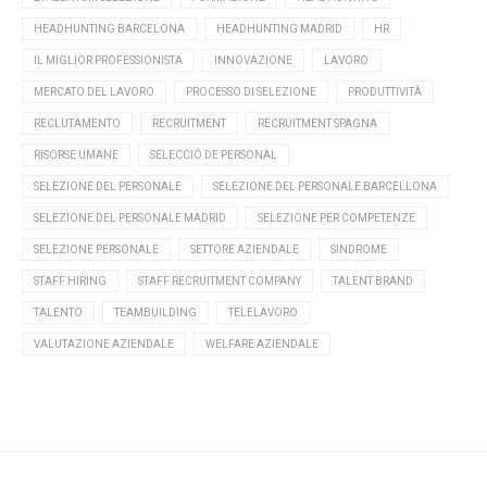
HEADHUNTING BARCELONA
HEADHUNTING MADRID
HR
IL MIGLIOR PROFESSIONISTA
INNOVAZIONE
LAVORO
MERCATO DEL LAVORO
PROCESSO DI SELEZIONE
PRODUTTIVITÀ
RECLUTAMENTO
RECRUITMENT
RECRUITMENT SPAGNA
RISORSE UMANE
SELECCIÓ DE PERSONAL
SELEZIONE DEL PERSONALE
SELEZIONE DEL PERSONALE BARCELLONA
SELEZIONE DEL PERSONALE MADRID
SELEZIONE PER COMPETENZE
SELEZIONE PERSONALE
SETTORE AZIENDALE
SINDROME
STAFF HIRING
STAFF RECRUITMENT COMPANY
TALENT BRAND
TALENTO
TEAMBUILDING
TELELAVORO
VALUTAZIONE AZIENDALE
WELFARE AZIENDALE