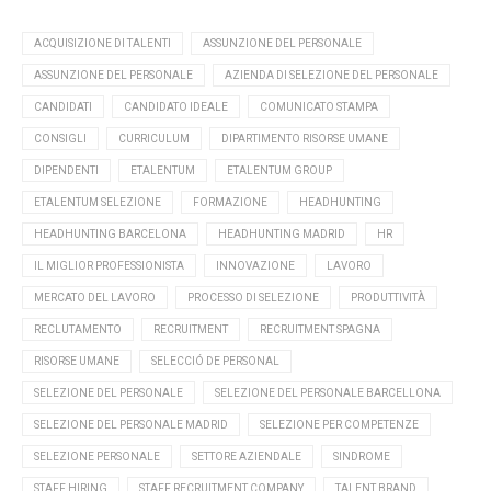
ACQUISIZIONE DI TALENTI
ASSUNZIONE DEL PERSONALE
ASSUNZIONE DEL PERSONALE
AZIENDA DI SELEZIONE DEL PERSONALE
CANDIDATI
CANDIDATO IDEALE
COMUNICATO STAMPA
CONSIGLI
CURRICULUM
DIPARTIMENTO RISORSE UMANE
DIPENDENTI
ETALENTUM
ETALENTUM GROUP
ETALENTUM SELEZIONE
FORMAZIONE
HEADHUNTING
HEADHUNTING BARCELONA
HEADHUNTING MADRID
HR
IL MIGLIOR PROFESSIONISTA
INNOVAZIONE
LAVORO
MERCATO DEL LAVORO
PROCESSO DI SELEZIONE
PRODUTTIVITÀ
RECLUTAMENTO
RECRUITMENT
RECRUITMENT SPAGNA
RISORSE UMANE
SELECCIÓ DE PERSONAL
SELEZIONE DEL PERSONALE
SELEZIONE DEL PERSONALE BARCELLONA
SELEZIONE DEL PERSONALE MADRID
SELEZIONE PER COMPETENZE
SELEZIONE PERSONALE
SETTORE AZIENDALE
SINDROME
STAFF HIRING
STAFF RECRUITMENT COMPANY
TALENT BRAND