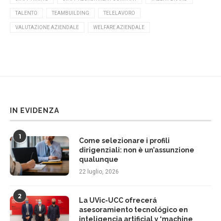
TALENTO
TEAMBUILDING
TELELAVORO
VALUTAZIONE AZIENDALE
WELFARE AZIENDALE
IN EVIDENZA
1
Come selezionare i profili
dirigenziali: non è un’assunzione
qualunque
22 luglio, 2026
2
La UVic-UCC ofrecerá
asesoramiento tecnológico en
inteligencia artificial y ‘machine