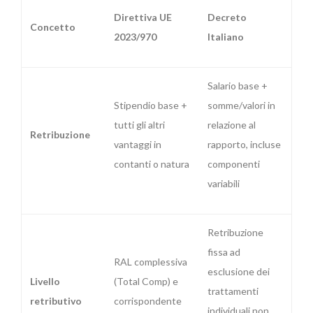
Direttiva UE
Decreto
Concetto
2023/970
Italiano
Salario base +
Stipendio base +
somme/valori in
tutti gli altri
relazione al
Retribuzione
vantaggi in
rapporto, incluse
contanti o natura
componenti
variabili
Retribuzione
fissa ad
RAL complessiva
esclusione dei
Livello
(Total Comp) e
trattamenti
retributivo
corrispondente
individuali non