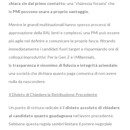
chiara sin dal primo contatto
, una “chiarezza forzata” che
le
PMI possono usare a proprio vantaggio
.
Mentre le grandi multinazionali hanno spesso processi di
approvazione della RAL lenti e complessi, una PMI può essere
più agile nel definire e comunicare le proprie fasce, filtrando
immediatamente i candidati fuori target e risparmiando ore di
colloqui improduttivi. Per la Gen Z e i Millennials,
la
trasparenza è sinonimo di fiducia e integrità aziendale
;
una società che dichiara quanto paga comunica di non avere
nulla da nascondere.
Il Divieto di Chiedere la Retribuzione Precedente
Un punto di rottura radicale è il
divieto assoluto di chiedere
al candidato quanto guadagnava
nel lavoro precedente.
Sebbene questa regola sembri limitare il potere negoziale