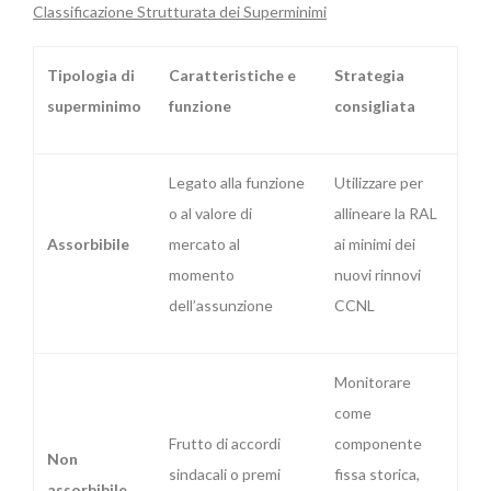
Classificazione Strutturata dei Superminimi
Tipologia di
Caratteristiche e
Strategia
superminimo
funzione
consigliata
Legato alla funzione
Utilizzare per
o al valore di
allineare la RAL
Assorbibile
mercato al
ai minimi dei
momento
nuovi rinnovi
dell’assunzione
CCNL
Monitorare
come
Frutto di accordi
componente
Non
sindacali o premi
fissa storica,
assorbibile