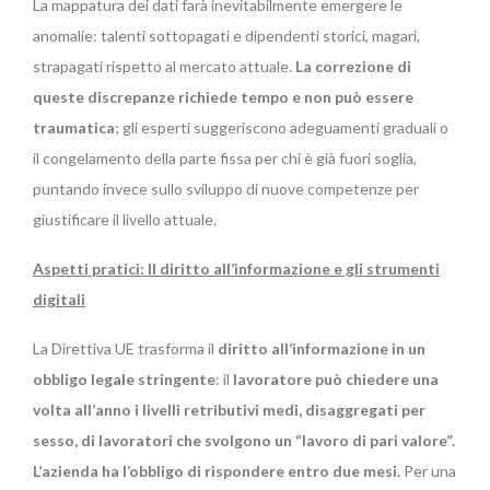
La mappatura dei dati farà inevitabilmente emergere le
anomalie: talenti sottopagati e dipendenti storici, magari,
strapagati rispetto al mercato attuale.
La correzione di
queste discrepanze richiede tempo e non può essere
traumatica
; gli esperti suggeriscono adeguamenti graduali o
il congelamento della parte fissa per chi è già fuori soglia,
puntando invece sullo sviluppo di nuove competenze per
giustificare il livello attuale.
Aspetti pratici: Il diritto all’informazione e gli strumenti
digitali
La Direttiva UE trasforma il
diritto all’informazione in un
obbligo legale stringente
: il
lavoratore può chiedere una
volta all’anno i livelli retributivi medi, disaggregati per
sesso, di lavoratori che svolgono un “lavoro di pari valore”.
L’azienda ha l’obbligo di rispondere entro due mesi.
Per una