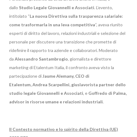
dallo
Studio Legale Giovannelli e Associati
. L’evento,
intitolato “
La nuova Direttiva sulla trasparenza salariale:
come trasformarla in una leva competitiva
“, aveva riunito
esperti di diritto del lavoro, relazioni industriali e selezione del
personale per discutere una transizione che promette di
ridefinire il rapporto tra aziende e collaboratori. Moderato
da
Alessandro Santambrogio
, giornalista e direttore
marketing di Etalentum Italia, il confronto aveva visto la
partecipazione di
Jaume Alemany, CEO di
Etalentum,
Andrea Scarpellini, giuslavorista partner dello
studio legale Giovannelli e Associati
, e
Goffredo di Palma,
advisor in risorse umane e relazioni industriali
.
Il Contesto normativo e lo spirito della Direttiva (UE)