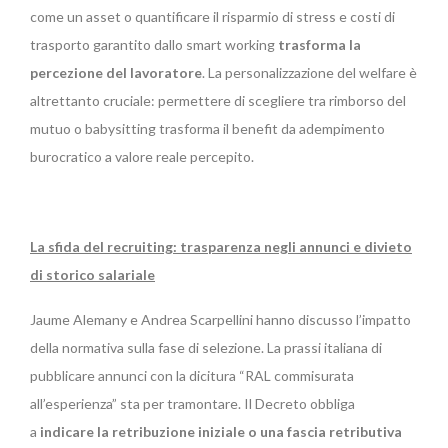
come un asset o quantificare il risparmio di stress e costi di
trasporto garantito dallo smart working
trasforma la
percezione del lavoratore
. La personalizzazione del welfare è
altrettanto cruciale: permettere di scegliere tra rimborso del
mutuo o babysitting trasforma il benefit da adempimento
burocratico a valore reale percepito.
La sfida del recruiting: trasparenza negli annunci e divieto
di storico salariale
Jaume Alemany e Andrea Scarpellini hanno discusso l’impatto
della normativa sulla fase di selezione. La prassi italiana di
pubblicare annunci con la dicitura “RAL commisurata
all’esperienza” sta per tramontare. Il Decreto obbliga
a
indicare la retribuzione iniziale o una fascia retributiva