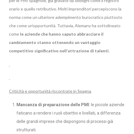
per le PMI spagnole, già gravate da obblighi come il registro
orario e quello retributivo. Molti imprenditori percepiscono la
norma come un ulteriore adempimento burocratico piuttosto
che come un’opportunità. Tuttavia, Alemany ha sottolineato
come
le aziende che hanno saputo abbracciare il
cambiamento stanno ottenendo un vantaggio
competitivo significativo nell’attrazione di talenti
.
Criticità e opportunità riscontrate in Spagna
Mancanza di preparazione delle PMI
: le piccole aziende
faticano a rendere i ruoli obiettivi e livellati, a differenza
delle grandi imprese che dispongono di processi già
strutturati.