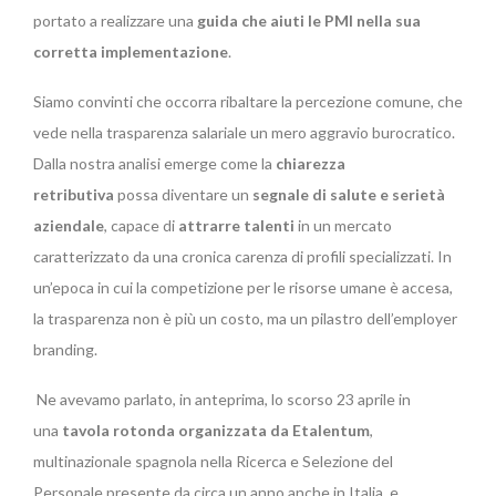
portato a realizzare una
guida che aiuti le PMI nella sua
corretta implementazione
.
Siamo convinti che occorra ribaltare la percezione comune, che
vede nella trasparenza salariale un mero aggravio burocratico.
Dalla nostra analisi emerge come la
chiarezza
retributiva
possa diventare un
segnale di salute e serietà
aziendale
, capace di
attrarre talenti
in un mercato
caratterizzato da una cronica carenza di profili specializzati. In
un’epoca in cui la competizione per le risorse umane è accesa,
la trasparenza non è più un costo, ma un pilastro dell’employer
branding.
Ne avevamo parlato, in anteprima, lo scorso 23 aprile in
una
tavola rotonda organizzata da Etalentum
,
multinazionale spagnola nella Ricerca e Selezione del
Personale presente da circa un anno anche in Italia, e