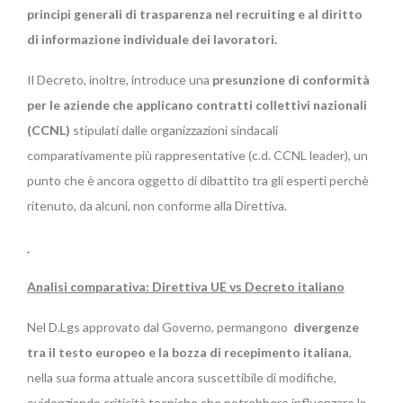
principi generali di trasparenza nel recruiting e al diritto
di informazione individuale dei lavoratori.
Il Decreto, inoltre, introduce una
presunzione di conformità
per le aziende che applicano contratti collettivi nazionali
(CCNL)
stipulati dalle organizzazioni sindacali
comparativamente più rappresentative (c.d. CCNL leader), un
punto che è ancora oggetto di dibattito tra gli esperti perchè
ritenuto, da alcuni, non conforme alla Direttiva.
Analisi comparativa: Direttiva UE vs Decreto italiano
Nel D.Lgs approvato dal Governo, permangono
divergenze
tra il testo europeo e la bozza di recepimento italiana
,
nella sua forma attuale ancora suscettibile di modifiche,
evidenziando criticità tecniche che potrebbero influenzare la