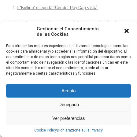
Il “Bollino” di equità (Gender Pay Gap < 5%)
La legge impone di intervenire se il divario non giustificato
Gestionar el Consentimiento
supera il 5%.
Un’azienda che dimostra
, dati alla mano,
di
de las Cookies
pagare per competenza e non per genere
, non solo
attira
Para ofrecer las mejores experiencias, utilizamos tecnologías como las
candidati migliori
ma
riduce
drasticamente i costi
cookies para almacenar y/o acceder a la información del dispositivo. El
di
turnover.
La percezione di giustizia e fiducia crea un
clima
consentimiento de estas tecnologías nos permitirá procesar datos como
el comportamiento de navegación o las identificaciones únicas en este
aziendale solido
che è difficile da replicare per i concorrenti
sitio. No consentir o retirar el consentimiento, puede afectar
meno trasparenti. Inoltre, il raggiungimento di tali
negativamente a ciertas características y funciones.
standard
migliora il rating ESG
(Environmental, Social,
Acepto
Governance),
facilitando l’accesso al credito
e ai bandi
pubblici.
Denegado
Trasparenza proattiva negli annunci
Ver preferencias
Indicare il range retributivo nell’annuncio non è solo un
Cookie Policy
Dichiarazione sulla Privacy
obbligo, ma un
segnale di efficienza
. Proietta un’immagine di