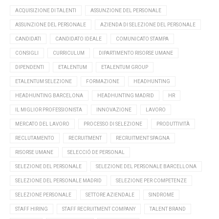
ACQUISIZIONE DI TALENTI
ASSUNZIONE DEL PERSONALE
ASSUNZIONE DEL PERSONALE
AZIENDA DI SELEZIONE DEL PERSONALE
CANDIDATI
CANDIDATO IDEALE
COMUNICATO STAMPA
CONSIGLI
CURRICULUM
DIPARTIMENTO RISORSE UMANE
DIPENDENTI
ETALENTUM
ETALENTUM GROUP
ETALENTUM SELEZIONE
FORMAZIONE
HEADHUNTING
HEADHUNTING BARCELONA
HEADHUNTING MADRID
HR
IL MIGLIOR PROFESSIONISTA
INNOVAZIONE
LAVORO
MERCATO DEL LAVORO
PROCESSO DI SELEZIONE
PRODUTTIVITÀ
RECLUTAMENTO
RECRUITMENT
RECRUITMENT SPAGNA
RISORSE UMANE
SELECCIÓ DE PERSONAL
SELEZIONE DEL PERSONALE
SELEZIONE DEL PERSONALE BARCELLONA
SELEZIONE DEL PERSONALE MADRID
SELEZIONE PER COMPETENZE
SELEZIONE PERSONALE
SETTORE AZIENDALE
SINDROME
STAFF HIRING
STAFF RECRUITMENT COMPANY
TALENT BRAND